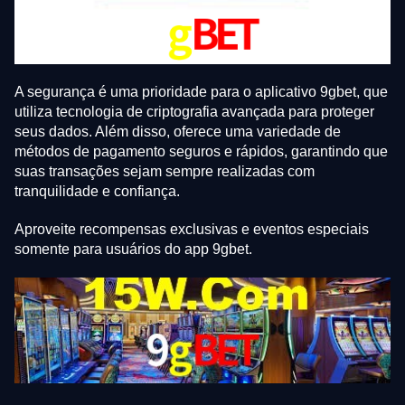
A segurança é uma prioridade para o aplicativo 9gbet, que
utiliza tecnologia de criptografia avançada para proteger
seus dados. Além disso, oferece uma variedade de
métodos de pagamento seguros e rápidos, garantindo que
suas transações sejam sempre realizadas com
tranquilidade e confiança.
Aproveite recompensas exclusivas e eventos especiais
somente para usuários do app 9gbet.