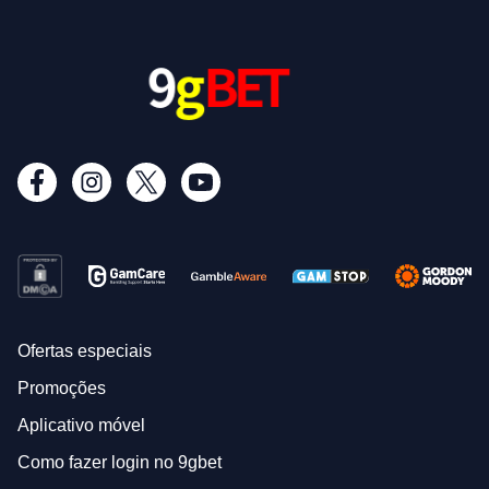
Ofertas especiais
Promoções
Aplicativo móvel
Como fazer login no 9gbet