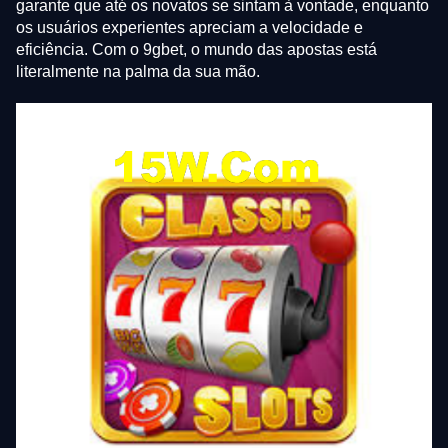
garante que até os novatos se sintam à vontade, enquanto
os usuários experientes apreciam a velocidade e
eficiência. Com o 9gbet, o mundo das apostas está
literalmente na palma da sua mão.