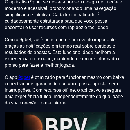
O aplicativo 9gbet se destaca por seu design de interface
moderno e acessível, proporcionando uma navegação
simplificada e intuitiva. Cada funcionalidade é
cuidadosamente estruturada para que você possa
encontrar e usar recursos com rapidez e facilidade.
Com o 9gbet, você nunca perde um evento importante
graças às notificações em tempo real sobre partidas e
resultados de apostas. Esta funcionalidade melhora a
experiência do usuário, mantendo-o sempre informado e
pronto para fazer a melhor jogada.
O app
9gbet
é otimizado para funcionar mesmo com baixa
conectividade, garantindo que você possa apostar sem
interrupções. Com recursos offline, o aplicativo assegura
uma experiência fluida, independentemente da qualidade
da sua conexão com a internet.